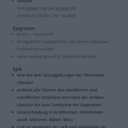
Beispiel
:
Und
atmete
lang und
atmete
tief
(Friedrich Schiller,
Der Taucher
)
Epigramm
griech. = Aufschrift
Sinngedicht/ Spottgedicht, das einen Gedanken
treffend formuliert
meist zweizeilig und in Distichen verfasst
Epik
eine der drei Grundgattungen der fiktionalen
Literatur
umfasst alle Formen des mündlichen und
schriftlichen Erzählens vom Epos der antiken
Literatur bis zum Comicstrip der Gegenwart
Unterscheidung in Großformen, Kleinformen
(auch: Märchen, Rätsel, Witz)
Epik ist objektiver als Lyrik und subjektiver als