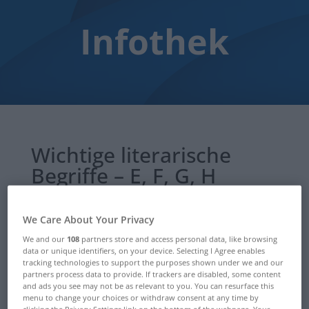
Infothek
Wichtige literarische
Begriffe – E, F, G, H
Aug. 11, 2021
|
Wichtige Begriffe
We Care About Your Privacy
We and our
108
partners store and access personal data, like browsing
data or unique identifiers, on your device. Selecting I Agree enables
tracking technologies to support the purposes shown under we and our
partners process data to provide. If trackers are disabled, some content
and ads you see may not be as relevant to you. You can resurface this
menu to change your choices or withdraw consent at any time by