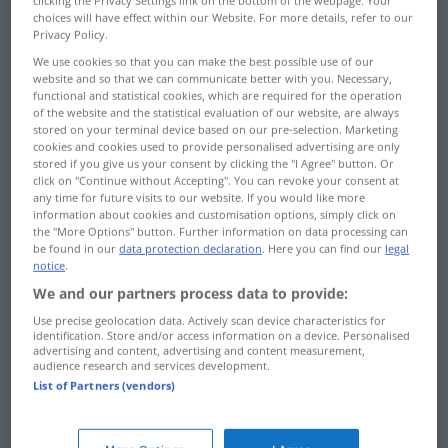
clicking the Privacy Settings link on the bottom of the webpage. Your
choices will have effect within our Website. For more details, refer to our
Privacy Policy.
We use cookies so that you can make the best possible use of our
website and so that we can communicate better with you. Necessary,
functional and statistical cookies, which are required for the operation
Edition
of the website and the statistical evaluation of our website, are always
lat.
editio
= Herausgabe
stored on your terminal device based on our pre-selection. Marketing
cookies and cookies used to provide personalised advertising are only
Ausgabe eines literarischen, wissenschaftlichen
stored if you give us your consent by clicking the "I Agree" button. Or
oder musikalischen Werkes
click on "Continue without Accepting". You can revoke your consent at
any time for future visits to our website. If you would like more
Herausgabe eines Textes, besonders für einen
information about cookies and customisation options, simply click on
solchen, für den verschiedene Fassungen
the "More Options" button. Further information on data processing can
be found in our
data protection declaration
. Here you can find our
legal
vorliegen
notice
.
We and our partners process data to provide:
Eingangsreim
Reim der Anfangswörter aufeinanderfolgender
Use precise geolocation data. Actively scan device characteristics for
identification. Store and/or access information on a device. Personalised
Verse
advertising and content, advertising and content measurement,
audience research and services development.
Beispiel:
List of Partners (vendors)
Ein
Laub
, das grünt und falbt geschwind
.
Ein
Staub
, den leicht vertreibt der Wind.