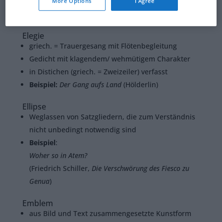
(Georg Philipp Harsdörffer,
Das Leben des
More Options
I Agree
Menschen
)
Elegie
griech. = Trauergesang mit Flötenbegleitung
Gedicht mit klagendem/ wehmütigem Charakter
in Distichen (griech. = Zweizeiler) verfasst
Beispiel:
Der Gang aufs Land
(Hölderlin)
Ellipse
Weglassen von Satzgliedern, die zum Verständnis
nicht unbedingt notwendig sind
Beispiel
:
Woher so in Atem?
(Friedrich Schiller,
Die Verschwörung des Fiesco zu
Genua
)
Emblem
aus Bild und Text zusammengesetzte Kunstform