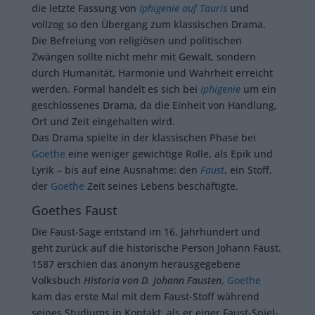
die letzte Fassung von
Iphigenie auf Tauris
und
vollzog so den Übergang zum klassischen Drama.
Die Befreiung von religiösen und politischen
Zwängen sollte nicht mehr mit Gewalt, sondern
durch Humanität, Harmonie und Wahrheit erreicht
werden. Formal handelt es sich bei
Iphigenie
um ein
geschlossenes Drama, da die Einheit von Handlung,
Ort und Zeit eingehalten wird.
Das Drama spielte in der klassischen Phase bei
Goethe
eine weniger gewichtige Rolle, als Epik und
Lyrik – bis auf eine Ausnahme: den
Faust
, ein Stoff,
der
Goethe
Zeit seines Lebens beschäftigte.
Goethes Faust
Die Faust-Sage entstand im 16. Jahrhundert und
geht zurück auf die historische Person Johann Faust.
1587 erschien das anonym herausgegebene
Volksbuch
Historia von D. Johann Fausten
.
Goethe
kam das erste Mal mit dem Faust-Stoff während
seines Studiums in Kontakt, als er einer Faust-Spiel-