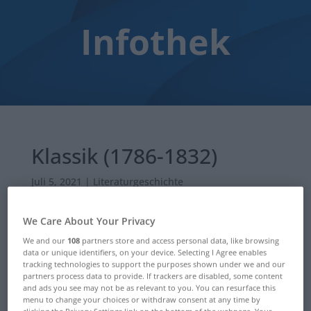
Infothek
Klassik (1786-1832)
Juli 5, 2021
|
Literaturgeschichte
We Care About Your Privacy
We and our
108
partners store and access personal data, like browsing
data or unique identifiers, on your device. Selecting I Agree enables
tracking technologies to support the purposes shown under we and our
partners process data to provide. If trackers are disabled, some content
and ads you see may not be as relevant to you. You can resurface this
menu to change your choices or withdraw consent at any time by