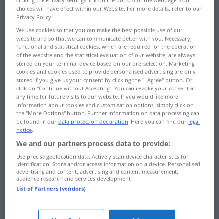
clicking the Privacy Settings link on the bottom of the webpage. Your
choices will have effect within our Website. For more details, refer to our
Privacy Policy.
We use cookies so that you can make the best possible use of our
Inhalt
website and so that we can communicate better with you. Necessary,
Begriff
functional and statistical cookies, which are required for the operation
of the website and the statistical evaluation of our website, are always
Historischer Hintergrund
stored on your terminal device based on our pre-selection. Marketing
Philosophischer Hintergrund
cookies and cookies used to provide personalised advertising are only
stored if you give us your consent by clicking the "I Agree" button. Or
Literatur der Klassik
click on "Continue without Accepting". You can revoke your consent at
any time for future visits to our website. If you would like more
Klassikverständnis
information about cookies and customisation options, simply click on
Goethe und Schiller als Dichtungstheoretiker
the "More Options" button. Further information on data processing can
be found in our
data protection declaration
. Here you can find our
legal
Einfache Nachahmung der Natur, Manier, Stil
notice
.
(1789, Goethe)
We and our partners process data to provide:
Einführung in die Propyläen
(Goethe)
Use precise geolocation data. Actively scan device characteristics for
Briefe über die ästethische Erziehung des
identification. Store and/or access information on a device. Personalised
advertising and content, advertising and content measurement,
Menschen
(1795, Schiller)
audience research and services development.
Über naive und sentimentale Dichtung
List of Partners (vendors)
(1895/96, Schiller)
Über Bürgers Gedichte
(1791, Schiller)