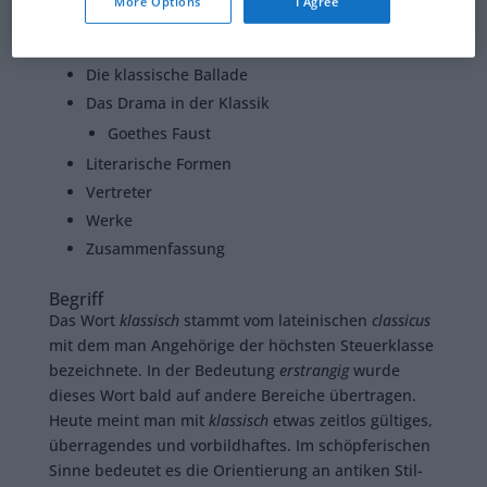
More Options
I Agree
Beförderung der Humanität am Beispiel
Goethes
Hermann und Dorothea
(1797)
Die klassische Ballade
Das Drama in der Klassik
Goethes Faust
Literarische Formen
Vertreter
Werke
Zusammenfassung
Begriff
Das Wort
klassisch
stammt vom lateinischen
classicus
mit dem man Angehörige der höchsten Steuerklasse
bezeichnete. In der Bedeutung
erstrangig
wurde
dieses Wort bald auf andere Bereiche übertragen.
Heute meint man mit
klassisch
etwas zeitlos gültiges,
überragendes und vorbildhaftes. Im schöpferischen
Sinne bedeutet es die Orientierung an antiken Stil-