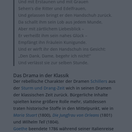
Und mit Erstaunen und mit Grauen
Sehen’s die Ritter und Edelfrauen,
Und gelassen bringt er den Handschuh zurück.
Da schallt ihm sein Lob aus jedem Munde,
Aber mit zärtlichem Liebesblick –
Er verheißt ihm sein nahes Glück –
Empfängt ihn Fräulein Kunigunde.
Und er wirft ihr den Handschuh ins Gesicht:
„Den Dank, Dame, begehr ich nicht!“
Und verlässt sie zur selben Stunde.
Das Drama in der Klassik
Der rebellische Charakter der Dramen
Schillers
aus
der
Sturm und Drang-Zeit
wich in seinen Dramen
der klassischen Zeit zurück. Bürgerliche Inhalte
spielten keine größere Rolle mehr, stattdessen
traten historische Stoffe in den Mittelpunkt, wie in
Maria Stuart
(1800),
Die Jungfrau von Orleans
(1801)
und
Wilhelm Tell
(1804).
Goethe
beendete 1786 während seiner Italienreise