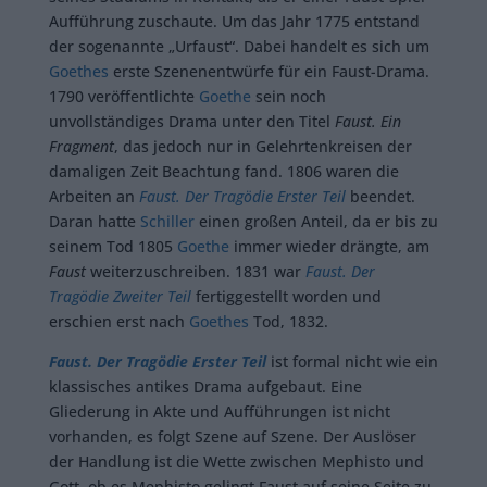
Aufführung zuschaute. Um das Jahr 1775 entstand
der sogenannte „Urfaust“. Dabei handelt es sich um
Goethes
erste Szenenentwürfe für ein Faust-Drama.
1790 veröffentlichte
Goethe
sein noch
unvollständiges Drama unter den Titel
Faust. Ein
Fragment
, das jedoch nur in Gelehrtenkreisen der
damaligen Zeit Beachtung fand. 1806 waren die
Arbeiten an
Faust. Der Tragödie Erster Teil
beendet.
Daran hatte
Schiller
einen großen Anteil, da er bis zu
seinem Tod 1805
Goethe
immer wieder drängte, am
Faust
weiterzuschreiben. 1831 war
Faust. Der
Tragödie Zweiter Teil
fertiggestellt worden und
erschien erst nach
Goethes
Tod, 1832.
Faust. Der Tragödie Erster Teil
ist formal nicht wie ein
klassisches antikes Drama aufgebaut. Eine
Gliederung in Akte und Aufführungen ist nicht
vorhanden, es folgt Szene auf Szene. Der Auslöser
der Handlung ist die Wette zwischen Mephisto und
Gott, ob es Mephisto gelingt Faust auf seine Seite zu