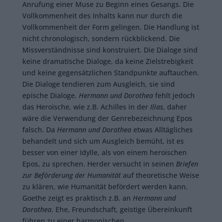
Anrufung einer Muse zu Beginn eines Gesangs. Die
Vollkommenheit des Inhalts kann nur durch die
Vollkommenheit der Form gelingen. Die Handlung ist
nicht chronologisch, sondern rückblickend. Die
Missverständnisse sind konstruiert. Die Dialoge sind
keine dramatische Dialoge, da keine Zielstrebigkeit
und keine gegensätzlichen Standpunkte auftauchen.
Die Dialoge tendieren zum Ausgleich, sie sind
epische Dialoge.
Hermann und Dorothea
fehlt jedoch
das Heroische, wie z.B. Achilles in der
Ilias
, daher
wäre die Verwendung der Genrebezeichnung Epos
falsch. Da
Hermann und Dorothea
etwas Alltägliches
behandelt und sich um Ausgleich bemüht, ist es
besser von einer Idylle, als von einem heroischen
Epos, zu sprechen. Herder versucht in seinen
Briefen
zur Beförderung der Humanität
auf theoretische Weise
zu klären, wie Humanität befördert werden kann.
Goethe zeigt es praktisch z.B. an
Hermann und
Dorothea
. Ehe, Freundschaft, geistige Übereinkunft
führen zu einer harmonischen